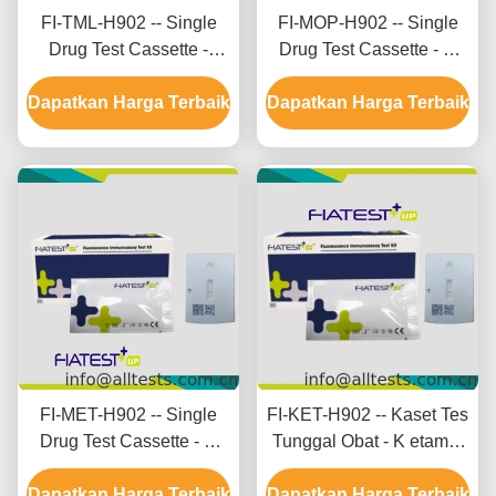
FI-TML-H902 -- Single
FI-MOP-H902 -- Single
Drug Test Cassette -
Drug Test Cassette - M
Tramadol (TML) (Rambut)
orphine (MOP) (Rambut)
Dapatkan Harga Terbaik
Dapatkan Harga Terbaik
FI-MET-H902 -- Single
FI-KET-H902 -- Kaset Tes
Drug Test Cassette - M
Tunggal Obat - K etamin
etamfetamin (MET)
(KET) (Rambut)
Dapatkan Harga Terbaik
Dapatkan Harga Terbaik