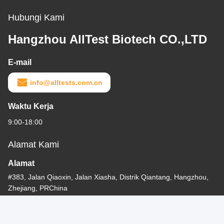
Hubungi Kami
Hangzhou AllTest Biotech CO.,LTD
E-mail
info@alltests.com.cn
Waktu Kerja
9:00-18:00
Alamat Kami
Alamat
#383, Jalan Qiaoxin, Jalan Xiasha, Distrik Qiantang, Hangzhou,
Zhejiang, PRChina
Telp
86-571-56267891