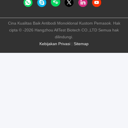
Cina Kualitas Baik Antibodi Monoklonal Kustom Pemasok. Hak
cipta © -2026 Hangzhou AllTest Biotech CO.,LTD Semua hak
dilindungi.
Kebijakan Privasi
|
Sitemap