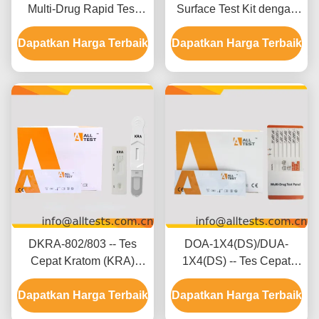
Multi-Drug Rapid Test
Surface Test Kit dengan
Oral Fluid Untuk
Hasil 5 Menit 500 ng/mL
Dapatkan Harga Terbaik
Penggunaan Profesional
Dapatkan Harga Terbaik
Cut-off dan Interpretasi
Visual yang Mudah
DKRA-802/803 -- Tes
DOA-1X4(DS)/DUA-
Cepat Kratom (KRA)
1X4(DS) -- Tes Cepat
(Cairan Mulut)
Multi-Obat 2-20 Obat
Dapatkan Harga Terbaik
(Kaset/Perangkat)
Dapatkan Harga Terbaik
(Urin)