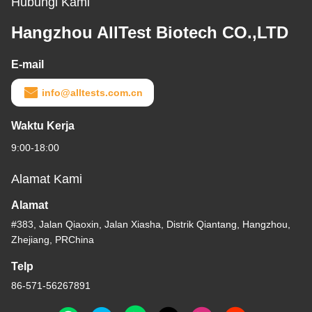
Hubungi Kami
Hangzhou AllTest Biotech CO.,LTD
E-mail
info@alltests.com.cn
Waktu Kerja
9:00-18:00
Alamat Kami
Alamat
#383, Jalan Qiaoxin, Jalan Xiasha, Distrik Qiantang, Hangzhou,
Zhejiang, PRChina
Telp
86-571-56267891