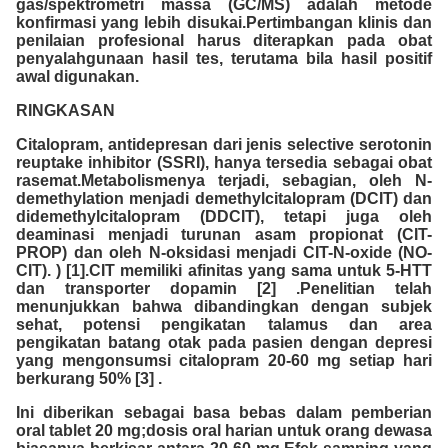
gas/spektrometri massa (GC/MS) adalah metode
konfirmasi yang lebih disukai.Pertimbangan klinis dan
penilaian profesional harus diterapkan pada obat
penyalahgunaan hasil tes, terutama bila hasil positif
awal digunakan.
RINGKASAN
Citalopram, antidepresan dari jenis selective serotonin
reuptake inhibitor (SSRI), hanya tersedia sebagai obat
rasemat.Metabolismenya terjadi, sebagian, oleh N-
demethylation menjadi demethylcitalopram (DCIT) dan
didemethylcitalopram (DDCIT), tetapi juga oleh
deaminasi menjadi turunan asam propionat (CIT-
PROP) dan oleh N-oksidasi menjadi CIT-N-oxide (NO-
CIT). ) [1].CIT memiliki afinitas yang sama untuk 5-HTT
dan transporter dopamin [2] .Penelitian telah
menunjukkan bahwa dibandingkan dengan subjek
sehat, potensi pengikatan talamus dan area
pengikatan batang otak pada pasien dengan depresi
yang mengonsumsi citalopram 20-60 mg setiap hari
berkurang 50% [3] .
Ini diberikan sebagai basa bebas dalam pemberian
oral tablet 20 mg;dosis oral harian untuk orang dewasa