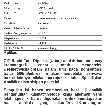
Kekhususan:
95,50%
Memotong:
500 Ng/mL
CAT NO.:
DCIT-111/101
Prinsip:
Imunoassay Kromatografi
Contoh:
Air seni
Waktu Membaca:
5 menit
Suhu Penyimpanan:
2-30°C
Kepekaan:
93,30%
Ketepatan:
94,80%
FITUR PRODUK:
Akurasi Tinggi
Aplikasi
CIT Rapid Test Dipstick (Urine) adalah immunoassay
kromatografi cepat untuk mendeteksi
Desmethylcitalopram dalam urin pada konsentrasi
batas 500ng/ml.Tes ini akan mendeteksi senyawa
terkait lainnya, silakan merujuk ke tabel Spesifisitas
Analitik dalam sisipan paket ini.
Pengujian ini hanya memberikan hasil uji analitik
pendahuluan kualitatif.Metode kimia alternatif yang
lebih spesifik harus digunakan untuk mendapatkan
hasil analisis yang dikonfirmasi.Kromatografi