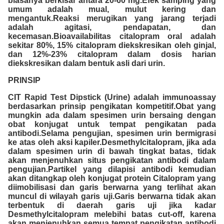
biasanya berkisar antara 20-60 mg.Efek samping yang
umum adalah mual, mulut kering dan
mengantuk.Reaksi merugikan yang jarang terjadi
adalah agitasi, pendapatan, dan
kecemasan.Bioavailabilitas citalopram oral adalah
sekitar 80%, 15% citalopram diekskresikan oleh ginjal,
dan 12%-23% citalopram dalam dosis harian
diekskresikan dalam bentuk asli dari urin.
PRINSIP
CIT Rapid Test Dipstick (Urine) adalah immunoassay
berdasarkan prinsip pengikatan kompetitif.Obat yang
mungkin ada dalam spesimen urin bersaing dengan
obat konjugat untuk tempat pengikatan pada
antibodi.Selama pengujian, spesimen urin bermigrasi
ke atas oleh aksi kapiler.Desmethylcitalopram, jika ada
dalam spesimen urin di bawah tingkat batas, tidak
akan menjenuhkan situs pengikatan antibodi dalam
pengujian.Partikel yang dilapisi antibodi kemudian
akan ditangkap oleh konjugat protein Citalopram yang
diimobilisasi dan garis berwarna yang terlihat akan
muncul di wilayah garis uji.Garis berwarna tidak akan
terbentuk di daerah garis uji jika kadar
Desmethylcitalopram melebihi batas cut-off, karena
akan menjenuhkan semua tempat pengikatan antibodi