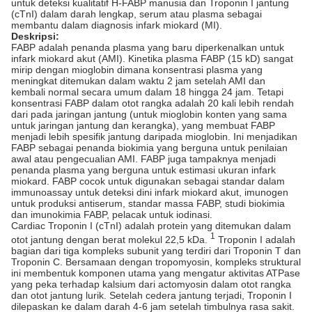
untuk deteksi kualitatif H-FABP manusia dan Troponin I jantung
(cTnI) dalam darah lengkap, serum atau plasma sebagai
membantu dalam diagnosis infark miokard (MI).
Deskripsi:
FABP adalah penanda plasma yang baru diperkenalkan untuk
infark miokard akut (AMI). Kinetika plasma FABP (15 kD) sangat
mirip dengan mioglobin dimana konsentrasi plasma yang
meningkat ditemukan dalam waktu 2 jam setelah AMI dan
kembali normal secara umum dalam 18 hingga 24 jam. Tetapi
konsentrasi FABP dalam otot rangka adalah 20 kali lebih rendah
dari pada jaringan jantung (untuk mioglobin konten yang sama
untuk jaringan jantung dan kerangka), yang membuat FABP
menjadi lebih spesifik jantung daripada mioglobin. Ini menjadikan
FABP sebagai penanda biokimia yang berguna untuk penilaian
awal atau pengecualian AMI. FABP juga tampaknya menjadi
penanda plasma yang berguna untuk estimasi ukuran infark
miokard. FABP cocok untuk digunakan sebagai standar dalam
immunoassay untuk deteksi dini infark miokard akut, imunogen
untuk produksi antiserum, standar massa FABP, studi biokimia
dan imunokimia FABP, pelacak untuk iodinasi.
Cardiac Troponin I (cTnI) adalah protein yang ditemukan dalam
1
otot jantung dengan berat molekul 22,5 kDa.
Troponin I adalah
bagian dari tiga kompleks subunit yang terdiri dari Troponin T dan
Troponin C. Bersamaan dengan tropomyosin, kompleks struktural
ini membentuk komponen utama yang mengatur aktivitas ATPase
yang peka terhadap kalsium dari actomyosin dalam otot rangka
dan otot jantung lurik. Setelah cedera jantung terjadi, Troponin I
dilepaskan ke dalam darah 4-6 jam setelah timbulnya rasa sakit.