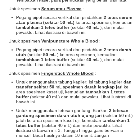
Untuk spesimen
Serum atau Plasma
:
Pegang pipet secara vertikal dan pindahkan
2 tetes serum
atau plasma (sekitar 50
mL)
ke area spesimen, kemudian
tambahkan 1 tetes buffer
(sekitar
40
mL
), dan mulai
pewaktu. Lihat ilustrasi di bawah ini.
Untuk spesimen
Venipuncture Whole Blood
:
Pegang pipet secara vertikal dan pindahkan
2 tetes darah
utuh
(sekitar
50
mL
) ke area spesimen, kemudian
tambahkan 1 tetes buffer
(sekitar
40
mL
), dan mulai
pewaktu. Lihat ilustrasi di bawah ini.
Untuk spesimen
Fingerstick Whole Blood
:
Untuk menggunakan tabung kapiler: Isi tabung kapiler
dan
transfer sekitar 50
mL
spesimen darah lengkap jari
ke
area spesimen kaset uji, kemudian
tambahkan 1 tetes
buffer
(sekitar 40 mL) dan mulai pewaktu. Lihat ilustrasi di
bawah ini.
Untuk menggunakan tetesan gantung: Biarkan
2 tetesan
gantung spesimen darah utuh ujung jari
(sekitar 50 mL)
jatuh ke area spesimen kaset uji, kemudian
tambahkan 1
tetes buffer
(sekitar 40 mL) dan mulai pewaktu. Lihat
ilustrasi di bawah ini. 3. Tunggu hingga garis berwarna
muncul. Baca hasilnya dalam 10 menit. Jangan