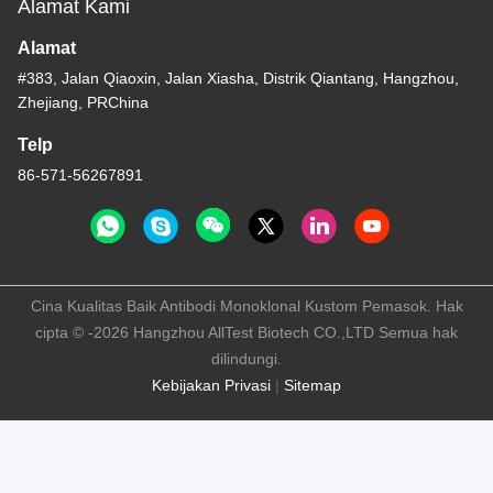
Alamat Kami
Alamat
#383, Jalan Qiaoxin, Jalan Xiasha, Distrik Qiantang, Hangzhou,
Zhejiang, PRChina
Telp
86-571-56267891
Cina Kualitas Baik Antibodi Monoklonal Kustom Pemasok. Hak
cipta © -2026 Hangzhou AllTest Biotech CO.,LTD Semua hak
dilindungi.
Kebijakan Privasi
|
Sitemap