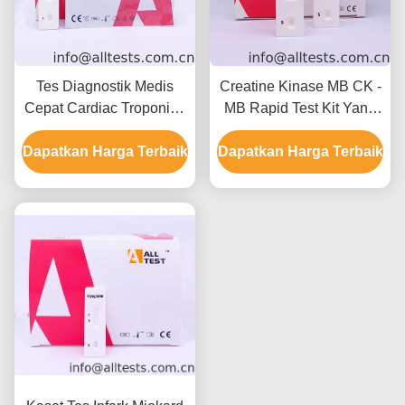
Tes Diagnostik Medis
Creatine Kinase MB CK -
Cepat Cardiac Troponin I
MB Rapid Test Kit Yang
(cTnI) Tes Cepat Untuk
Cepat Dan Andal Untuk
Dapatkan Harga Terbaik
Sindrom Koroner Akut
Dapatkan Harga Terbaik
Sensitivitas Tinggi
Dengan CE