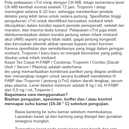
Pola pelepasan cTnI mirip dengan CK-MB, tetapi sementara level
CK-MB kembali normal setelah 72 jam, Troponin I tetap
meningkat selama 6-10 hari, sehingga memberikan jendela
deteksi yang lebih lama untuk cedera jantung. Spesifisitas tinggi
pengukuran cTnI untuk identifikasi kerusakan miokard telah
ditunjukkan dalam kondisi seperti periode perioperatif, setelah lari
maraton, dan trauma dada tumpul. Pelepasan cTnI juga telah
didokumentasikan dalam kondisi jantung selain infark miokard
akut (AMI) seperti angina tidak stabil, gagal jantung kongestif,
dan kerusakan iskemik akibat operasi bypass arteri koroner.
Karena spesifisitas dan sensitivitasnya yang tinggi dalam jaringan
miokard, Troponin I baru-baru ini menjadi biomarker yang paling
disukai untuk infark miokard.
Kaset Tes Cepat H-FABP / Cardonac Troponin I Combo (Darah
Utuh / Serum / Plasma) adalah sederhana
tes yang memanfaatkan kombinasi partikel yang dilapisi antibodi
dan menangkap reagen untuk secara kualitatif mendeteksi H-
FABP dan Troponin I jantung (cTnI) dalam darah lengkap, serum
atau plasma. Level deteksi minimum adalah 8 ng / mL H-FABP
dan 0,5 ng / mL Troponin I.
Bagaimana cara menggunakan?
Biarkan pengujian, spesimen, buffer dan / atau kontrol
mencapai suhu kamar (15-30 ° C) sebelum pengujian.
Bawa kantong ke suhu kamar sebelum membukanya.
Lepaskan kaset uji dari kantong yang disegel dan gunakan
sesegera mungkin.
Tempatkan kaset pada permukaan yang bersih dan rata.