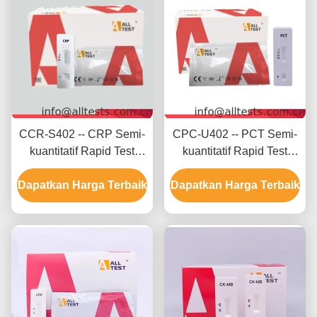
CCR-S402 -- CRP Semi-
CPC-U402 -- PCT Semi-
kuantitatif Rapid Test
kuantitatif Rapid Test
(Darah
(Darah
Dapatkan Harga Terbaik
Seluruh/Serum/Plasma)
Dapatkan Harga Terbaik
Seluruh/Serum/Plasma)