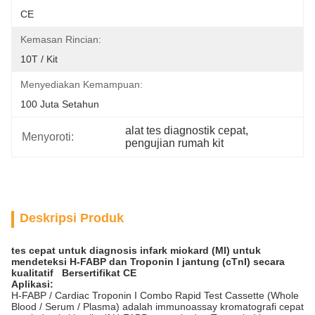
CE
Kemasan Rincian:
10T / Kit
Menyediakan Kemampuan:
100 Juta Setahun
alat tes diagnostik cepat
, 
Menyoroti:
pengujian rumah kit
Deskripsi Produk
tes cepat untuk diagnosis infark miokard (MI) untuk
mendeteksi H-FABP dan Troponin I jantung (cTnI) secara
kualitatif
Bersertifikat CE
Aplikasi:
H-FABP / Cardiac Troponin I Combo Rapid Test Cassette (Whole
Blood / Serum / Plasma) adalah immunoassay kromatografi cepat